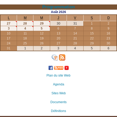
Programmation
Août
2026
L
M
M
J
V
S
D
27
28
29
30
31
1
2
3
4
5
6
7
8
9
10
11
12
13
14
15
16
17
18
19
20
21
22
23
24
25
26
27
28
29
30
31
1
2
3
4
5
6
Plan du site Web
Agenda
Sites Web
Documents
Définitions