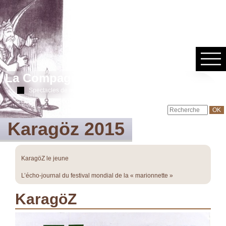
La Compagnie des Skowiés
Spectacles de marionnettes à fils & ombres chinoises
Karagöz 2015
KaragöZ le jeune
L’écho-journal du festival mondial de la « marionnette »
KaragöZ