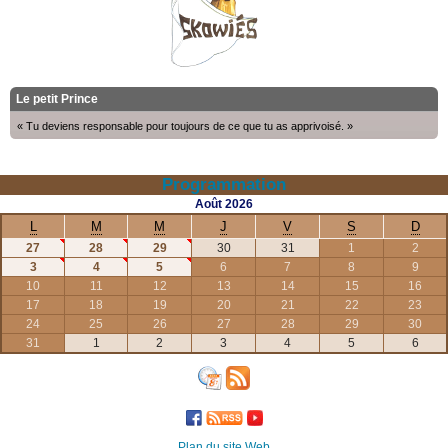
Le petit Prince
« Tu deviens responsable pour toujours de ce que tu as apprivoisé. »
Programmation
Août
2026
L
M
M
J
V
S
D
27
28
29
30
31
1
2
3
4
5
6
7
8
9
10
11
12
13
14
15
16
17
18
19
20
21
22
23
24
25
26
27
28
29
30
31
1
2
3
4
5
6
Plan du site Web