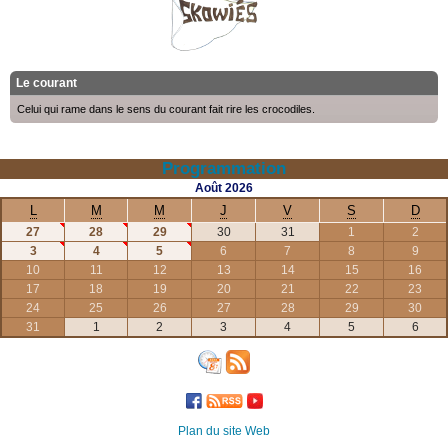
Le courant
Celui qui rame dans le sens du courant fait rire les crocodiles.
Programmation
Août
2026
L
M
M
J
V
S
D
27
28
29
30
31
1
2
3
4
5
6
7
8
9
10
11
12
13
14
15
16
17
18
19
20
21
22
23
24
25
26
27
28
29
30
31
1
2
3
4
5
6
Plan du site Web