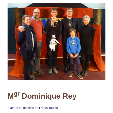
gr
M
Dominique Rey
Évêque du diocèse de Fréjus-Toulon