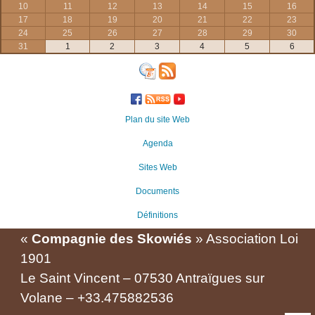
10
11
12
13
14
15
16
17
18
19
20
21
22
23
24
25
26
27
28
29
30
31
1
2
3
4
5
6
Plan du site Web
Agenda
Sites Web
Documents
Définitions
«
Compagnie des Skowiés
» Association Loi
1901
Le Saint Vincent – 07530 Antraïgues sur
Volane – +33.475882536