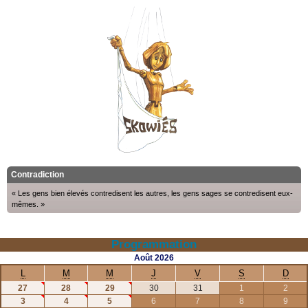
Contradiction
« Les gens bien élevés contredisent les autres, les gens sages se contredisent eux-
mêmes. »
Programmation
Août
2026
L
M
M
J
V
S
D
27
28
29
30
31
1
2
3
4
5
6
7
8
9