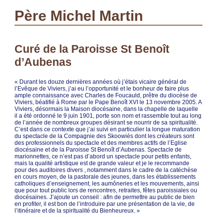
Père Michel Martin
Curé de la Paroisse St Benoît
d’Aubenas
« Durant les douze dernières années où j’étais vicaire général de
l’Evêque de Viviers, j’ai eu l’opportunité et le bonheur de faire plus
ample connaissance avec Charles de Foucauld, prêtre du diocèse de
Viviers, béatifié à Rome par le Pape Benoît XVI le 13 novembre 2005. A
Viviers, désormais la Maison diocésaine, dans la chapelle de laquelle
il a été ordonné le 9 juin 1901, porte son nom et rassemble tout au long
de l’année de nombreux groupes désirant se nourrir de sa spiritualité.
C’est dans ce contexte que j’ai suivi en particulier la longue maturation
du spectacle de la Compagnie des Skoowiés dont les créateurs sont
des professionnels du spectacle et des membres actifs de l’Eglise
diocésaine et de la Paroisse St Benoît d’Aubenas. Spectacle de
marionnettes, ce n’est pas d’abord un spectacle pour petits enfants,
mais la qualité artistique est de grande valeur et je le recommande
pour des auditoires divers , notamment dans le cadre de la catéchèse
en cours moyen, de la pastorale des jeunes, dans les établissements
catholiques d’enseignement, les aumôneries et les mouvements, ainsi
que pour tout public lors de rencontres, retraites, fêtes paroissiales ou
diocésaines. J’ajoute un conseil : afin de permettre au public de bien
en profiter, il est bon de l’introduire par une présentation de la vie, de
l’itinéraire et de la spiritualité du Bienheureux. »