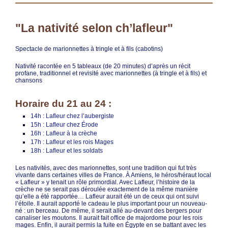
"La nativité selon ch’lafleur"
Spectacle de marionnettes à tringle et à fils (cabotins)
Nativité racontée en 5 tableaux (de 20 minutes) d’après un récit
profane, traditionnel et revisité avec marionnettes (à tringle et à fils) et
chansons
Horaire du 21 au 24 :
14h : Lafleur chez l’aubergiste
15h : Lafleur chez Érode
16h : Lafleur à la crèche
17h : Lafleur et les rois Mages
18h : Lafleur et les soldats
Les nativités, avec des marionnettes, sont une tradition qui fut très
vivante dans certaines villes de France. À Amiens, le héros/héraut local
« Lafleur » y tenait un rôle primordial. Avec Lafleur, l’histoire de la
crèche ne se serait pas déroulée exactement de la même manière
qu’elle a été rapportée… Lafleur aurait été un de ceux qui ont suivi
l’étoile. Il aurait apporté le cadeau le plus important pour un nouveau-
né : un berceau. De même, il serait allé au-devant des bergers pour
canaliser les moutons. Il aurait fait office de majordome pour les rois
mages. Enfin, il aurait permis la fuite en Égypte en se battant avec les