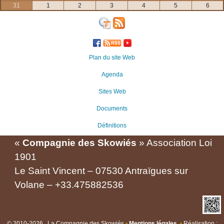
31
1
2
3
4
5
6
Plan du site Web
Agenda
Sites Web
Documents
Définitions
«
Compagnie des Skowiés
» Association Loi
1901
Le Saint Vincent – 07530 Antraïgues sur
Volane – +33.475882536
©
2010-2026 , La Compagnie des Skowiés
•
Mentions légales
•
Réalisation :