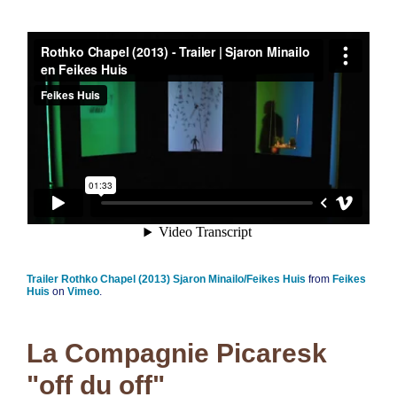
Trailer Rothko Chapel (2013) Sjaron Minailo/Feikes Huis
from
Feikes
Huis
on
Vimeo
.
La Compagnie Picaresk
"off du off"