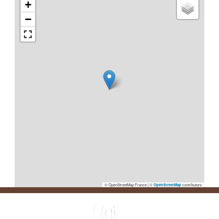
+
−
© OpenStreetMap France | ©
contributors
OpenStreetMap