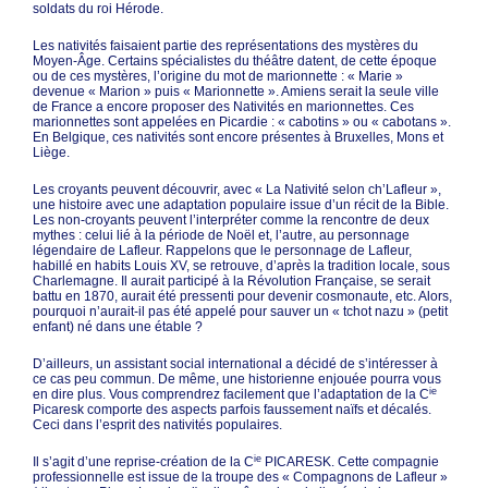
soldats du roi Hérode.
Les nativités faisaient partie des représentations des mystères du
Moyen-Âge. Certains spécialistes du théâtre datent, de cette époque
ou de ces mystères, l’origine du mot de marionnette : « Marie »
devenue « Marion » puis « Marionnette ». Amiens serait la seule ville
de France a encore proposer des Nativités en marionnettes. Ces
marionnettes sont appelées en Picardie : « cabotins » ou « cabotans ».
En Belgique, ces nativités sont encore présentes à Bruxelles, Mons et
Liège.
Les croyants peuvent découvrir, avec « La Nativité selon ch’Lafleur »,
une histoire avec une adaptation populaire issue d’un récit de la Bible.
Les non-croyants peuvent l’interpréter comme la rencontre de deux
mythes : celui lié à la période de Noël et, l’autre, au personnage
légendaire de Lafleur. Rappelons que le personnage de Lafleur,
habillé en habits Louis XV, se retrouve, d’après la tradition locale, sous
Charlemagne. Il aurait participé à la Révolution Française, se serait
battu en 1870, aurait été pressenti pour devenir cosmonaute, etc. Alors,
pourquoi n’aurait-il pas été appelé pour sauver un « tchot nazu » (petit
enfant) né dans une étable ?
D’ailleurs, un assistant social international a décidé de s’intéresser à
ce cas peu commun. De même, une historienne enjouée pourra vous
ie
en dire plus. Vous comprendrez facilement que l’adaptation de la C
Picaresk comporte des aspects parfois faussement naïfs et décalés.
Ceci dans l’esprit des nativités populaires.
ie
Il s’agit d’une reprise-création de la C
PICARESK. Cette compagnie
professionnelle est issue de la troupe des « Compagnons de Lafleur »