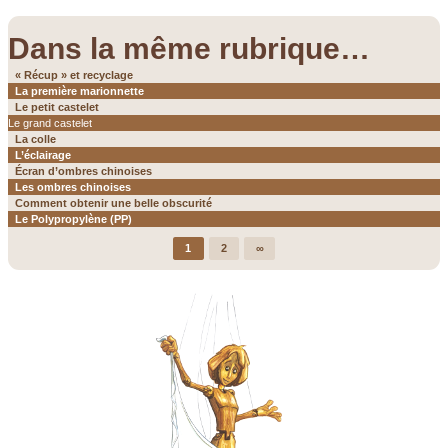
Dans la même rubrique…
« Récup » et recyclage
La première marionnette
Le petit castelet
Le grand castelet
La colle
L’éclairage
Écran d’ombres chinoises
Les ombres chinoises
Comment obtenir une belle obscurité
Le Polypropylène (PP)
1
2
∞