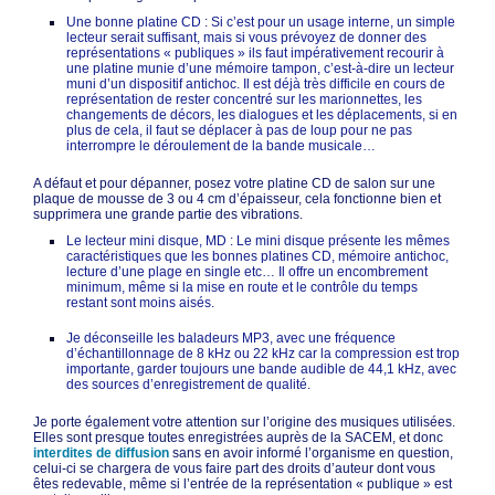
Une bonne platine CD : Si c’est pour un usage interne, un simple
lecteur serait suffisant, mais si vous prévoyez de donner des
représentations « publiques » ils faut impérativement recourir à
une platine munie d’une mémoire tampon, c’est-à-dire un lecteur
muni d’un dispositif antichoc. Il est déjà très difficile en cours de
représentation de rester concentré sur les marionnettes, les
changements de décors, les dialogues et les déplacements, si en
plus de cela, il faut se déplacer à pas de loup pour ne pas
interrompre le déroulement de la bande musicale…
A défaut et pour dépanner, posez votre platine CD de salon sur une
plaque de mousse de 3 ou 4 cm d’épaisseur, cela fonctionne bien et
supprimera une grande partie des vibrations.
Le lecteur mini disque, MD : Le mini disque présente les mêmes
caractéristiques que les bonnes platines CD, mémoire antichoc,
lecture d’une plage en single etc… Il offre un encombrement
minimum, même si la mise en route et le contrôle du temps
restant sont moins aisés.
Je déconseille les baladeurs MP3, avec une fréquence
d’échantillonnage de 8 kHz ou 22 kHz car la compression est trop
importante, garder toujours une bande audible de 44,1 kHz, avec
des sources d’enregistrement de qualité.
Je porte également votre attention sur l’origine des musiques utilisées.
Elles sont presque toutes enregistrées auprès de la SACEM, et donc
interdites de diffusion
sans en avoir informé l’organisme en question,
celui-ci se chargera de vous faire part des droits d’auteur dont vous
êtes redevable, même si l’entrée de la représentation « publique » est