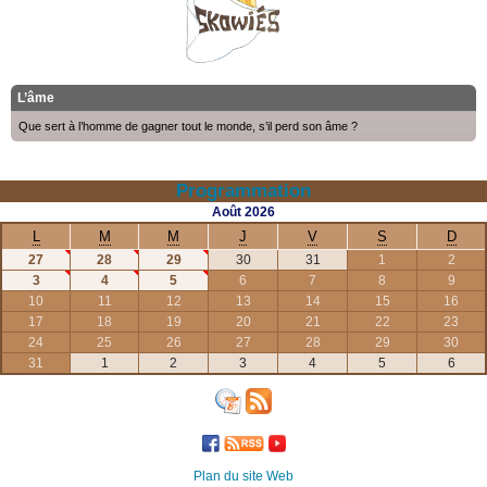
L’âme
Que sert à l’homme de gagner tout le monde, s’il perd son âme ?
Programmation
Août
2026
L
M
M
J
V
S
D
27
28
29
30
31
1
2
3
4
5
6
7
8
9
10
11
12
13
14
15
16
17
18
19
20
21
22
23
24
25
26
27
28
29
30
31
1
2
3
4
5
6
Plan du site Web