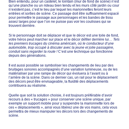
Bien entendu, pour un castelet, le lointain (mur de fond de scène) n’est
qu’une planche ou un rideau bien tendu et les murs côté jardin ou cour
n’existent pas, c’est le lieu par lequel les marionnettes feront leurs
entrées et sorties de scène. Ce passage doit être suffisamment espacé
pour permettre le passage aux personnages et les bandes de tissu
assez larges pour que l’on ne puisse pas voir les coulisses qui se
trouvent derrière.
Si le personnage doit se déplacer et que le décor est une toile de fond,
votre héros peut marcher sur place et le décor défiler derrière lui…
Tels
les premiers trucages du cinéma américain, où le conducteur d’une
automobile, trop occupé à discuter avec la jeune et jolie passagère,
conduit sans regarder la route !
C’est une technique qui fonctionne
depuis des générations.
Il est aussi possible se symboliser les changements de lieu par des
bruitages sonores accompagnés d’une variation lumineuse, ou de les
matérialiser par une rampe de décor qui évoluera à l’avant ou à
l’arrière de la scène. Dans ce dernier cas, un rail pour le déplacement
des décors peut être envisageable, la fluidité des déplacements
contribuera au réalisme.
Quelle que soit la solution choisie, il est toujours préférable d’avoir
recours à des « trucages » pour conserver une scène unique, par
exemple un support mobile pour y suspendre la marionnette lors de
ces « déplacements », ainsi vous libérez une de vos mains, cela vous
permettra de mieux manipuler les décors lors des changements de
scène.