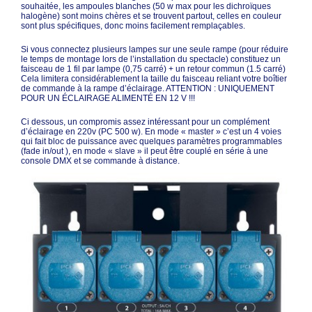
souhaitée, les ampoules blanches (50 w max pour les dichroïques
halogène) sont moins chères et se trouvent partout, celles en couleur
sont plus spécifiques, donc moins facilement remplaçables.
Si vous connectez plusieurs lampes sur une seule rampe (pour réduire
le temps de montage lors de l’installation du spectacle) constituez un
faisceau de 1 fil par lampe (0,75 carré) + un retour commun (1.5 carré)
Cela limitera considérablement la taille du faisceau reliant votre boîtier
de commande à la rampe d’éclairage. ATTENTION : UNIQUEMENT
POUR UN ÉCLAIRAGE ALIMENTÉ EN 12 V !!!
Ci dessous, un compromis assez intéressant pour un complément
d’éclairage en 220v (PC 500 w). En mode « master » c’est un 4 voies
qui fait bloc de puissance avec quelques paramètres programmables
(fade in/out ), en mode « slave » il peut être couplé en série à une
console DMX et se commande à distance.