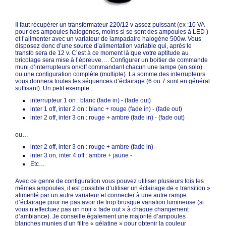
Il faut récupérer un transformateur 220/12 v assez puissant (ex :10 VA
pour des ampoules halogènes, moins si se sont des ampoules à LED )
et l’alimenter avec un variateur de lampadaire halogène 500w. Vous
disposez donc d’une source d’alimentation variable qui, après le
transfo sera de 12 v. C’est à ce moment là que votre aptitude au
bricolage sera mise à l’épreuve…. Configurer un boitier de commande
muni d’interrupteurs on/off commandant chacun une lampe (en solo)
ou une configuration complète (multiple). La somme des interrupteurs
vous donnera toutes les séquences d’éclairage (6 ou 7 sont en général
suffisant). Un petit exemple :
interrupteur 1 on : blanc (fade in) - (fade out)
inter 1 off, inter 2 on : blanc + rouge (fade in) - (fade out)
inter 2 off, inter 3 on : rouge + ambre (fade in) - (fade out)
ou…
inter 2 off, inter 3 on : rouge + ambre (fade in) -
inter 3 on, inter 4 off : ambre + jaune -
Etc…
Avec ce genre de configuration vous pouvez utiliser plusieurs fois les
mêmes ampoules, il est possible d’utiliser un éclairage de « transition »
alimenté par un autre variateur et connecter à une autre rampe
d’éclairage pour ne pas avoir de trop brusque variation lumineuse (si
vous n’effectuez pas un noir « fade out » à chaque changement
d’ambiance). Je conseille également une majorité d’ampoules
blanches munies d’un filtre « gélatine » pour obtenir la couleur