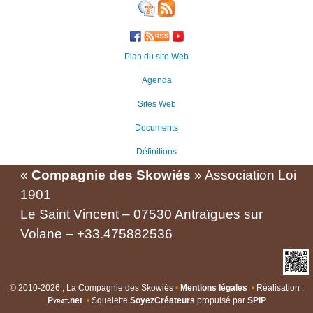
Plan du site Web
Agenda
Sites Web
Documents
Définitions
«
Compagnie des Skowiés
» Association Loi
1901
Le Saint Vincent – 07530 Antraïgues sur
Volane – +33.475882536
©
2010-2026 , La Compagnie des Skowiés
•
Mentions légales
•
Réalisation :
Pyrat
.net
•
Squelette
SoyezCréateurs
propulsé par
SPIP