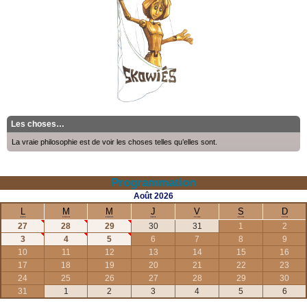
Les choses…
La vraie philosophie est de voir les choses telles qu’elles sont.
Programmation
Août
2026
L
M
M
J
V
S
D
27
28
29
30
31
1
2
3
4
5
6
7
8
9
10
11
12
13
14
15
16
17
18
19
20
21
22
23
24
25
26
27
28
29
30
31
1
2
3
4
5
6