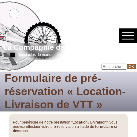
La Compagnie des Skowiés
Spectacles de marionnettes à fils & ombres chinoises
Formulaire de pré-
réservation « Location-
Livraison de VTT »
Pour bénéficier de notre prestation "
Location / Livraison
", vous
pouvez effectuer votre pré-réservation à l’aide du
formulaire ci-
dessous
.