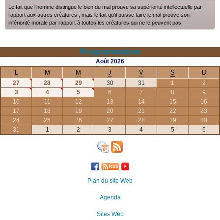
Le fait que l’homme distingue le bien du mal prouve sa supériorité intellectuelle par
rapport aux autres créatures ; mais le fait qu’il puisse faire le mal prouve son
infériorité morale par rapport à toutes les créatures qui ne le peuvent pas.
Programmation
Août
2026
L
M
M
J
V
S
D
27
28
29
30
31
1
2
3
4
5
6
7
8
9
10
11
12
13
14
15
16
17
18
19
20
21
22
23
24
25
26
27
28
29
30
31
1
2
3
4
5
6
Plan du site Web
Agenda
Sites Web