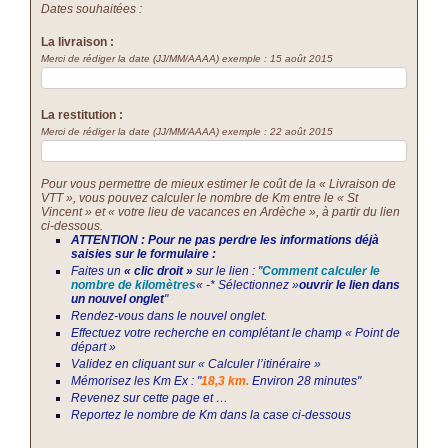
Dates souhaitées :
La livraison :
Merci de rédiger la date (JJ/MM/AAAA) exemple : 15 août 2015
La restitution :
Merci de rédiger la date (JJ/MM/AAAA) exemple : 22 août 2015
Pour vous permettre de mieux estimer le coût de la « Livraison de
VTT », vous pouvez calculer le nombre de Km entre le « St
Vincent » et « votre lieu de vacances en Ardèche », à partir du lien
ci-dessous.
ATTENTION : Pour ne pas perdre les informations déjà
saisies sur le formulaire :
Faites un
« clic droit »
sur le lien : "
Comment calculer le
nombre de kilomètres
« -* Sélectionnez »
ouvrir le lien dans
un nouvel onglet
"
Rendez-vous dans le nouvel onglet.
Effectuez votre recherche en complétant le champ « Point de
départ »
Validez en cliquant sur « Calculer l’itinéraire »
Mémorisez les Km Ex : "
18,3 km.
Environ 28 minutes"
Revenez sur cette page et …
Reportez le nombre de Km dans la case ci-dessous