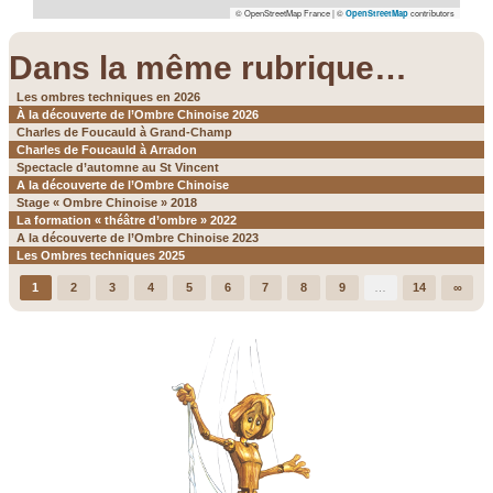
© OpenStreetMap France | ©
contributors
OpenStreetMap
Dans la même rubrique…
Les ombres techniques en 2026
À la découverte de l’Ombre Chinoise 2026
Charles de Foucauld à Grand-Champ
Charles de Foucauld à Arradon
Spectacle d’automne au St Vincent
A la découverte de l’Ombre Chinoise
Stage « Ombre Chinoise » 2018
La formation « théâtre d’ombre » 2022
A la découverte de l’Ombre Chinoise 2023
Les Ombres techniques 2025
1
2
3
4
5
6
7
8
9
…
14
∞