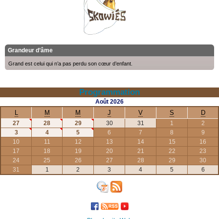
Grandeur d’âme
Grand est celui qui n’a pas perdu son cœur d’enfant.
Programmation
Août
2026
L
M
M
J
V
S
D
27
28
29
30
31
1
2
3
4
5
6
7
8
9
10
11
12
13
14
15
16
17
18
19
20
21
22
23
24
25
26
27
28
29
30
31
1
2
3
4
5
6