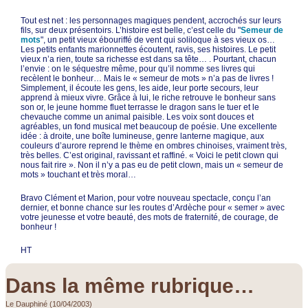
Tout est net : les personnages magiques pendent, accrochés sur leurs
fils, sur deux présentoirs. L’histoire est belle, c’est celle du "
Semeur de
mots
", un petit vieux ébouriffé de vent qui soliloque à ses vieux os…
Les petits enfants marionnettes écoutent, ravis, ses histoires. Le petit
vieux n’a rien, toute sa richesse est dans sa tête… . Pourtant, chacun
l’envie : on le séquestre même, pour qu’il nomme ses livres qui
recèlent le bonheur… Mais le « semeur de mots » n’a pas de livres !
Simplement, il écoute les gens, les aide, leur porte secours, leur
apprend à mieux vivre. Grâce à lui, le riche retrouve le bonheur sans
son or, le jeune homme fluet terrasse le dragon sans le tuer et le
chevauche comme un animal paisible. Les voix sont douces et
agréables, un fond musical met beaucoup de poésie. Une excellente
idée : à droite, une boîte lumineuse, genre lanterne magique, aux
couleurs d’aurore reprend le thème en ombres chinoises, vraiment très,
très belles. C’est original, ravissant et raffiné. « Voici le petit clown qui
nous fait rire ». Non il n’y a pas eu de petit clown, mais un « semeur de
mots » touchant et très moral…
Bravo Clément et Marion, pour votre nouveau spectacle, conçu l’an
dernier, et bonne chance sur les routes d’Ardèche pour « semer » avec
votre jeunesse et votre beauté, des mots de fraternité, de courage, de
bonheur !
HT
Dans la même rubrique…
Le Dauphiné (10/04/2003)