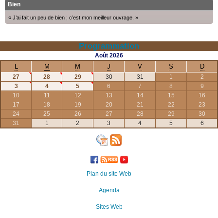
Bien
« J’ai fait un peu de bien ; c’est mon meilleur ouvrage. »
Programmation
Août
2026
L
M
M
J
V
S
D
27
28
29
30
31
1
2
3
4
5
6
7
8
9
10
11
12
13
14
15
16
17
18
19
20
21
22
23
24
25
26
27
28
29
30
31
1
2
3
4
5
6
Plan du site Web
Agenda
Sites Web