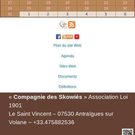
17
18
19
20
21
22
23
24
25
26
27
28
29
30
31
1
2
3
4
5
6
Plan du site Web
Agenda
Sites Web
Documents
Définitions
«
Compagnie des Skowiés
» Association Loi
1901
Le Saint Vincent – 07530 Antraïgues sur
Volane – +33.475882536