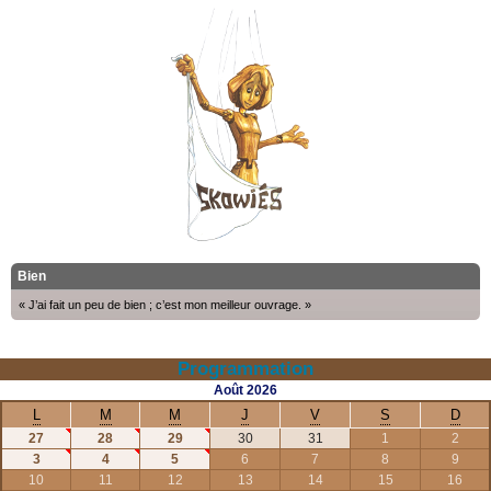
Bien
« J’ai fait un peu de bien ; c’est mon meilleur ouvrage. »
Programmation
Août
2026
L
M
M
J
V
S
D
27
28
29
30
31
1
2
3
4
5
6
7
8
9
10
11
12
13
14
15
16