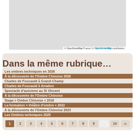
© OpenStreetMap France | ©
contributors
OpenStreetMap
Dans la même rubrique…
Les ombres techniques en 2026
À la découverte de l’Ombre Chinoise 2026
Charles de Foucauld à Grand-Champ
Charles de Foucauld à Arradon
Spectacle d’automne au St Vincent
A la découverte de l’Ombre Chinoise
Stage « Ombre Chinoise » 2018
La formation « théâtre d’ombre » 2022
A la découverte de l’Ombre Chinoise 2023
Les Ombres techniques 2025
1
2
3
4
5
6
7
8
9
…
14
∞