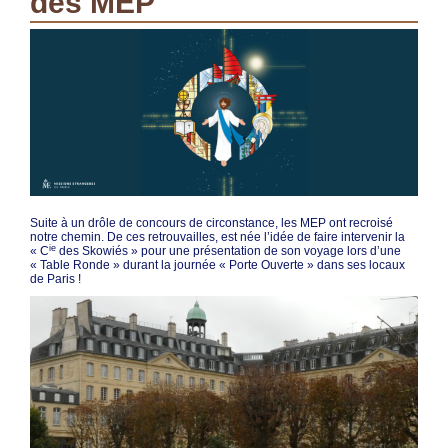
des MEP
Suite à un drôle de concours de circonstance, les MEP ont recroisé
notre chemin. De ces retrouvailles, est née l’idée de faire intervenir la
ie
« C
des Skowiés » pour une présentation de son voyage lors d’une
« Table Ronde » durant la journée « Porte Ouverte » dans ses locaux
de Paris !