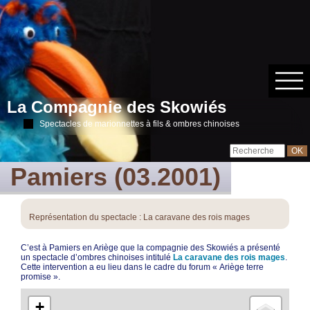
La Compagnie des Skowiés
Spectacles de marionnettes à fils & ombres chinoises
Pamiers (03.2001)
Représentation du spectacle : La caravane des rois mages
C’est à Pamiers en Ariège que la compagnie des Skowiés a présenté
un spectacle d’ombres chinoises intitulé
La caravane des rois mages
.
Cette intervention a eu lieu dans le cadre du forum « Ariège terre
promise ».
+