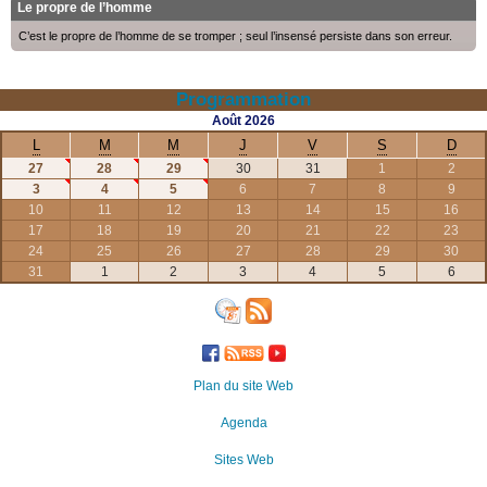
Le propre de l’homme
C’est le propre de l’homme de se tromper ; seul l’insensé persiste dans son erreur.
Programmation
Août
2026
L
M
M
J
V
S
D
27
28
29
30
31
1
2
3
4
5
6
7
8
9
10
11
12
13
14
15
16
17
18
19
20
21
22
23
24
25
26
27
28
29
30
31
1
2
3
4
5
6
Plan du site Web
Agenda
Sites Web