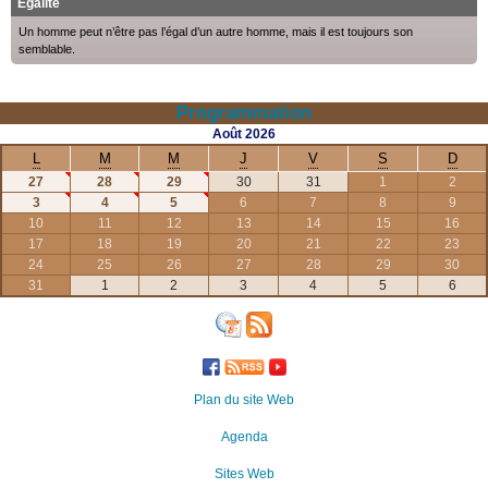
Egalité
Un homme peut n’être pas l’égal d’un autre homme, mais il est toujours son
semblable.
Programmation
Août
2026
L
M
M
J
V
S
D
27
28
29
30
31
1
2
3
4
5
6
7
8
9
10
11
12
13
14
15
16
17
18
19
20
21
22
23
24
25
26
27
28
29
30
31
1
2
3
4
5
6
Plan du site Web
Agenda
Sites Web