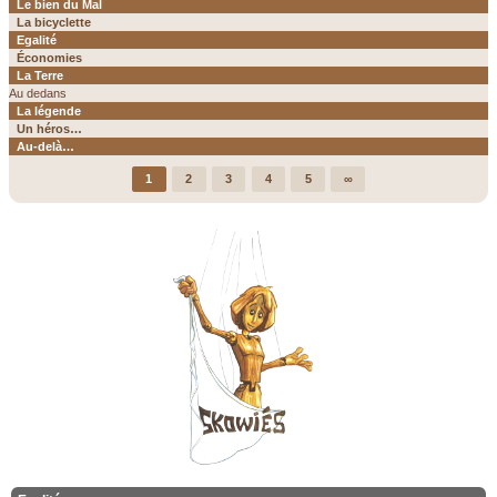
Le bien du Mal
La bicyclette
Egalité
Économies
La Terre
Au dedans
La légende
Un héros…
Au-delà…
1
2
3
4
5
∞