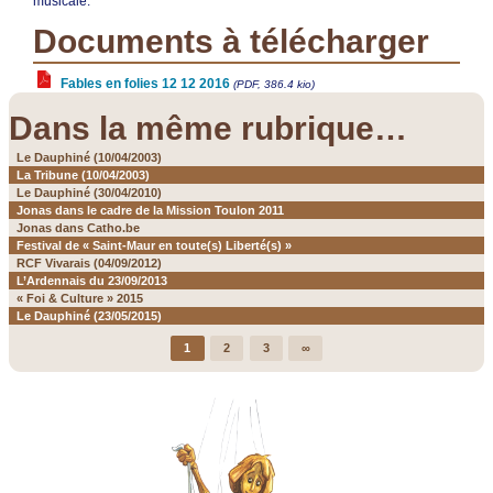
musicale.
Documents à télécharger
Fables en folies 12 12 2016
(PDF, 386.4 kio)
Dans la même rubrique…
Le Dauphiné (10/04/2003)
La Tribune (10/04/2003)
Le Dauphiné (30/04/2010)
Jonas dans le cadre de la Mission Toulon 2011
Jonas dans Catho.be
Festival de « Saint-Maur en toute(s) Liberté(s) »
RCF Vivarais (04/09/2012)
L’Ardennais du 23/09/2013
« Foi & Culture » 2015
Le Dauphiné (23/05/2015)
1
2
3
∞