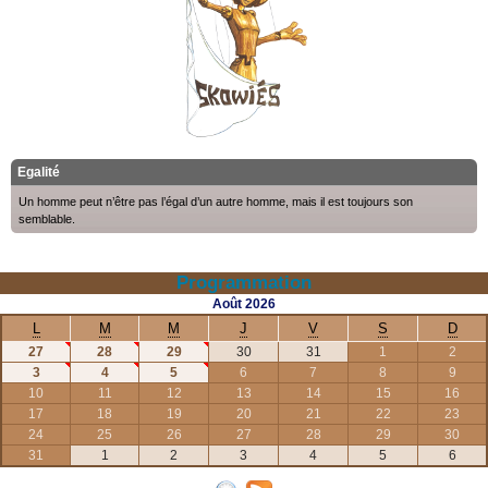
Egalité
Un homme peut n’être pas l’égal d’un autre homme, mais il est toujours son
semblable.
Programmation
Août
2026
L
M
M
J
V
S
D
27
28
29
30
31
1
2
3
4
5
6
7
8
9
10
11
12
13
14
15
16
17
18
19
20
21
22
23
24
25
26
27
28
29
30
31
1
2
3
4
5
6