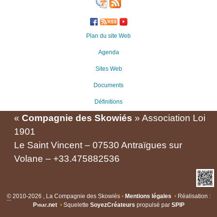
Plan du site Web
Agenda
Sites Web
Documents
Définitions
«
Compagnie des Skowiés
» Association Loi
1901
Le Saint Vincent – 07530 Antraïgues sur
Volane – +33.475882536
©
2010-2026 , La Compagnie des Skowiés
•
Mentions légales
•
Réalisation :
Pyrat
.net
•
Squelette
SoyezCréateurs
propulsé par
SPIP