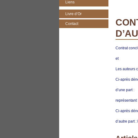
Liens
Livre d’Or
CONT
Contact
D’A
Contrat concl
et
Les auteurs c
Ci-après dén
d’une part :
représentant
Ci-après dén
d’autre part 