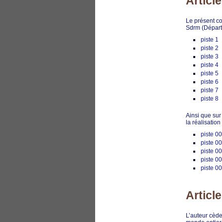
Article
Le présent co
Sdrm (Départ
piste 1
piste 2
piste 3
piste 4
piste 5
piste 6
piste 7
piste 8
Ainsi que su
la réalisatio
piste 0
piste 0
piste 0
piste 0
piste 0
Articl
L’auteur cède