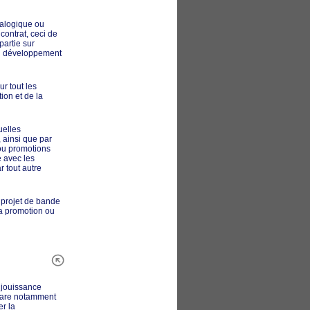
alogique ou
contrat, ceci de
partie sur
 au développement
ur tout les
ion et de la
uelles
, ainsi que par
 ou promotions
e avec les
r tout autre
u projet de bande
la promotion ou
a jouissance
éclare notamment
r la