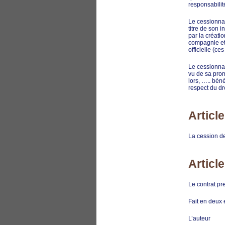
responsabilit
Le cessionnair
titre de son 
par la créati
compagnie et 
officielle (ce
Le cessionnai
vu de sa prom
lors, ….. bén
respect du dr
Articl
La cession des
Article
Le contrat pre
Fait en d
L’auteur