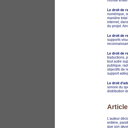
monde entier 
Le droit de 
numérique, su
manière total 
internet, dan
du projet. Ai
Le droit de r
supports visu
reconnaissanc
Le droit de r
traductions, 
tout autre su
publique, rad
objectifs de r
support adéqu
Le droit d’a
sonore du spe
distribution du
Articl
L’auteur décla
entière, paisi
que son œuvre