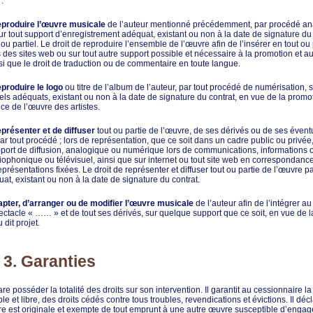
:
reproduire l’œuvre musicale
de l’auteur mentionné précédemment, par procédé an
r tout support d’enregistrement adéquat, existant ou non à la date de signature du 
ou partiel. Le droit de reproduire l’ensemble de l’œuvre afin de l’insérer en tout ou 
s des sites web ou sur tout autre support possible et nécessaire à la promotion et
nsi que le droit de traduction ou de commentaire en toute langue.
eproduire le logo
ou titre de l’album de l’auteur, par tout procédé de numérisation, s
els adéquats, existant ou non à la date de signature du contrat, en vue de la promot
e de l’œuvre des artistes.
eprésenter et de diffuser
tout ou partie de l’œuvre, de ses dérivés ou de ses évent
par tout procédé ; lors de représentation, que ce soit dans un cadre public ou privée
pport de diffusion, analogique ou numérique lors de communications, informations
iophonique ou télévisuel, ainsi que sur internet ou tout site web en correspondanc
eprésentations fixées. Le droit de représenter et diffuser tout ou partie de l’œuvre pa
at, existant ou non à la date de signature du contrat.
dapter, d’arranger ou de modifier l’œuvre musicale
de l’auteur afin de l’intégrer a
ctacle « …… » et de tout ses dérivés, sur quelque support que ce soit, en vue de 
 dit projet.
e 3. Garanties
re posséder la totalité des droits sur son intervention. Il garantit au cessionnaire l
ble et libre, des droits cédés contre tous troubles, revendications et évictions. Il d
 est originale et exempte de tout emprunt à une autre œuvre susceptible d’engage