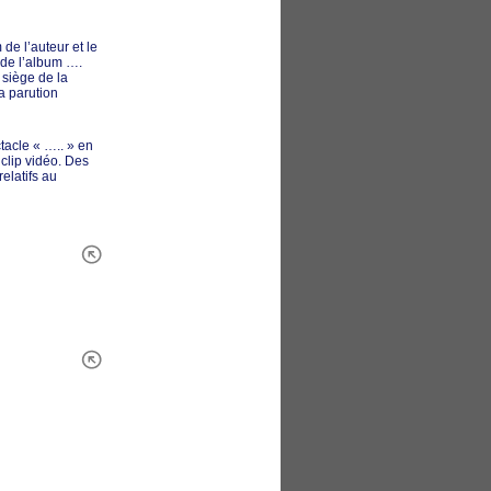
 de l’auteur et le
e de l’album ….
 siège de la
a parution
tacle « ….. » en
 clip vidéo. Des
elatifs au