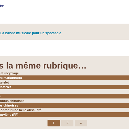
ire
:
La bande musicale pour un spectacle
s la même rubrique…
 et recyclage
re marionnette
astelet
castelet
e
mbres chinoises
s chinoises
btenir une belle obscurité
opylène (PP)
1
2
∞