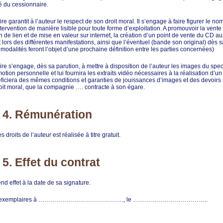
é du cessionnaire.
e garantit à l’auteur le respect de son droit moral. Il s’engage à faire figurer le nom
intervention de manière lisible pour toute forme d’exploitation. A promouvoir la vent
on de lien et de mise en valeur sur internet, la création d’un point de vente du CD au
lors des différentes manifestations, ainsi que l’éventuel (bande son original) dès s
s modalités feront l’objet d’une prochaine définition entre les parties concernées)
re s’engage, dès sa parution, à mettre à disposition de l’auteur les images du spec
otion personnelle et lui fournira les extraits vidéo nécessaires à la réalisation d’un
éficiera des mêmes conditions et garanties de jouissances d’images et des devoirs r
oit moral, que la compagnie …. contracte à son égare.
e 4. Rémunération
 droits de l’auteur est réalisée à titre gratuit.
 5. Effet du contrat
nd effet à la date de sa signature.
eux exemplaires à ……………………………………., le ………………………………..