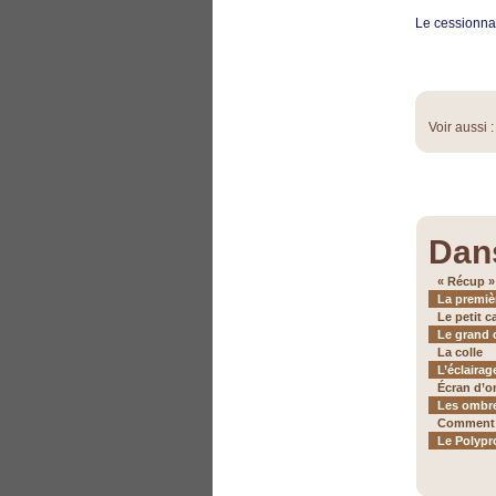
Le cessionna
Voir aussi 
Dan
« Récup »
La premiè
Le petit c
Le grand 
La colle
L’éclairag
Écran d’o
Les ombre
Comment o
Le Polypr