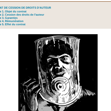
T DE CESSION DE DROITS D’AUTEUR
le 1. Objet du contrat
le 2. Cession des droits de l’auteur
le 3. Garanties
le 4. Rémunération
le 5. Effet du contrat