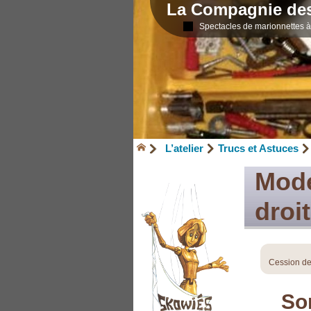
La Compagnie de
Spectacles de marionnettes à 
L’atelier
Trucs et Astuces
Mode
droi
Cession de 
So