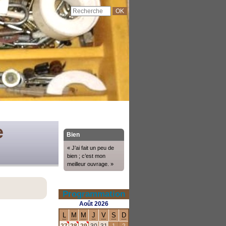
e
Bien
« J’ai fait un peu de
bien ; c’est mon
meilleur ouvrage. »
Programmation
Août
2026
L
M
M
J
V
S
D
27
28
29
30
31
1
2