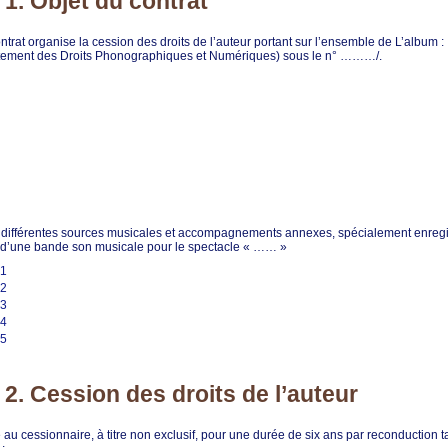
 1. Objet du contrat
ntrat organise la cession des droits de l’auteur portant sur l’ensemble de L’album :
ement des Droits Phonographiques et Numériques) sous le n° ………/.
r différentes sources musicales et accompagnements annexes, spécialement enregi
n d’une bande son musicale pour le spectacle « …… »
01
02
03
04
05
e 2. Cession des droits de l’auteur
 au cessionnaire, à titre non exclusif, pour une durée de six ans par reconduction ta