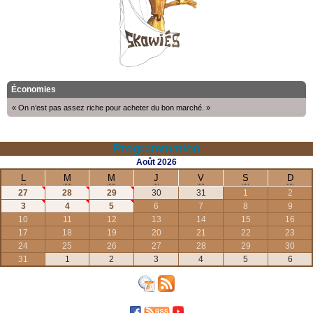
Économies
« On n’est pas assez riche pour acheter du bon marché. »
Programmation
Août
2026
L
M
M
J
V
S
D
27
28
29
30
31
1
2
3
4
5
6
7
8
9
10
11
12
13
14
15
16
17
18
19
20
21
22
23
24
25
26
27
28
29
30
31
1
2
3
4
5
6