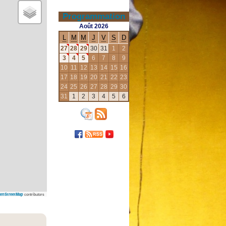
Programmation
Août
2026
L
M
M
J
V
S
D
27
28
29
30
31
1
2
3
4
5
6
7
8
9
10
11
12
13
14
15
16
17
18
19
20
21
22
23
24
25
26
27
28
29
30
31
1
2
3
4
5
6
contributors
enStreetMap