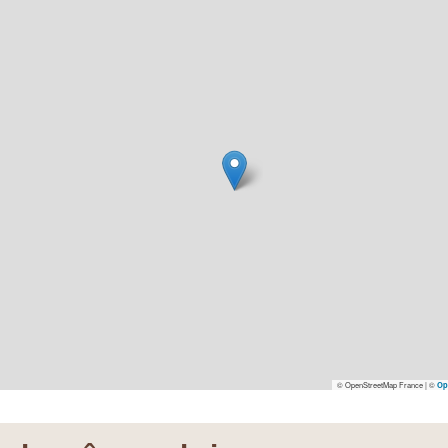
© OpenStreetMap France | ©
Op