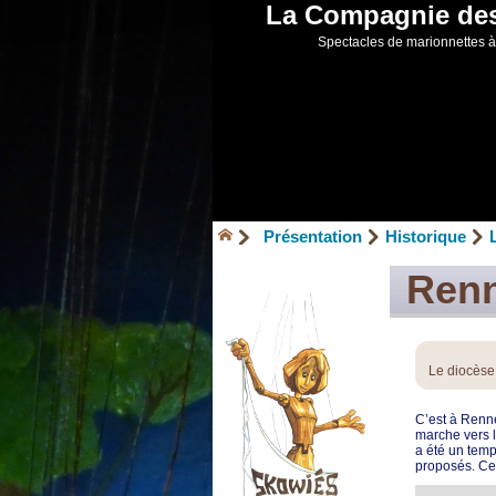
La Compagnie de
Spectacles de marionnettes à 
Présentation
Historique
Renn
Le diocèse
C’est à Renn
marche vers l
a été un temp
proposés. Cet