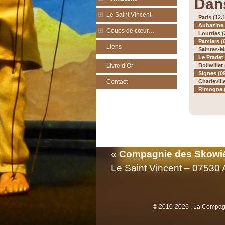
Dan
Le Saint Vincent
Paris (12.
Aubazine 
Coups de cœur…
Lourdes (
Pamiers (
Liens
Saintes-Ma
Le Pradet 
Bollwiller
Livre d’Or
Signes (0
Charlevill
Contact
Rimogne (
«
Compagnie des Skowi
Le Saint Vincent – 07530
©
2010-2026 , La Compag