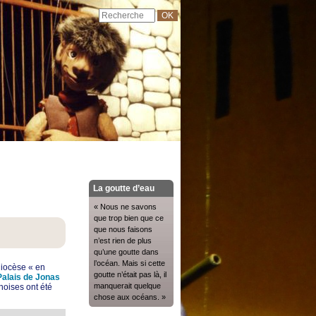
La goutte d’eau
« Nous ne savons
que trop bien que ce
que nous faisons
n’est rien de plus
qu’une goutte dans
l’océan. Mais si cette
diocèse « en
goutte n’était pas là, il
Palais de Jonas
manquerait quelque
noises ont été
chose aux océans. »