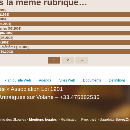
s la même rubrique…
1995)
(1998)
2001)
03.2001)
ries (07.2001)
(04.2002)
 (08.2002)
9.2002)
e-Mézières (10.2003)
10.2003)
1
2
∞
Plan du site Web
Agenda
Sites Web
Documents
Définitions
és
» Association Loi 1901
 Antraïgues sur Volane – +33.475882536
nie des Skowiés
•
Mentions légales
•
Réalisation :
Pyrat
.net
•
Squelette
SoyezCr