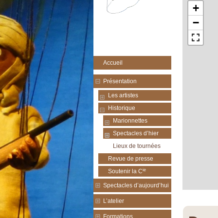
+
−
Accueil
Présentation
Les artistes
Historique
Marionnettes
Spectacles d’hier
Lieux de tournées
Revue de presse
ie
Soutenir la C
Spectacles d’aujourd’hui
L’atelier
Formations