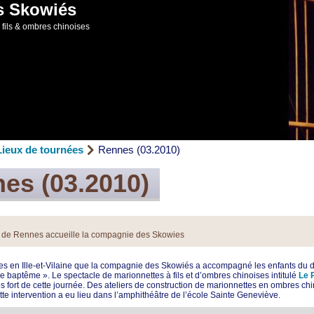
s Skowiés
fils & ombres chinoises
Lieux de tournées
Rennes (03.2010)
es (03.2010)
 de Rennes accueille la compagnie des Skowies
es en Ille-et-Vilaine que la compagnie des Skowiés a accompagné les enfants du 
e baptême ». Le spectacle de marionnettes à fils et d’ombres chinoises intitulé
Le 
s fort de cette journée. Des ateliers de construction de marionnettes en ombres chi
te intervention a eu lieu dans l’amphithéâtre de l’école Sainte Geneviève.