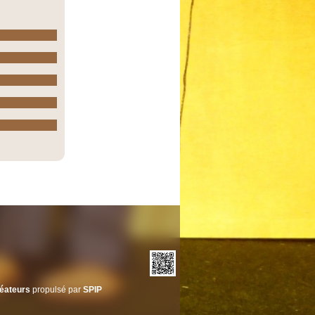
éateurs
propulsé par
SPIP