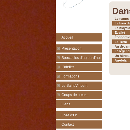
Dan
Le temps
Le bien d
La bicycle
Egalité
Économie
Accueil
La Terre
Au dedan
Présentation
La légend
Un héros
Spectacles d’aujourd’hui
Au-delà…
L’atelier
Formations
Le Saint Vincent
Coups de cœur…
Liens
Livre d’Or
Contact