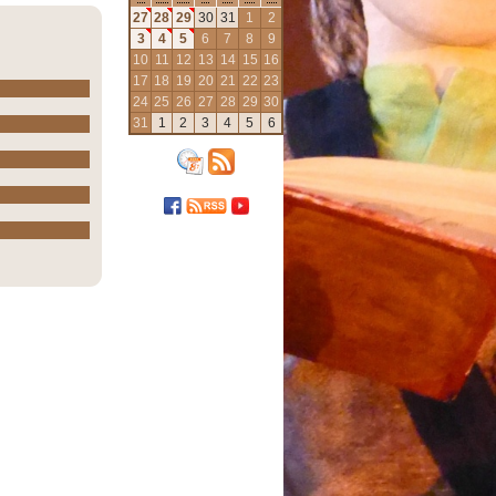
27
28
29
30
31
1
2
3
4
5
6
7
8
9
10
11
12
13
14
15
16
17
18
19
20
21
22
23
24
25
26
27
28
29
30
31
1
2
3
4
5
6