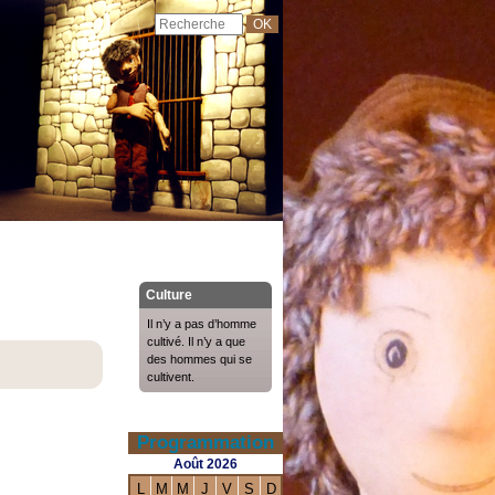
Culture
Il n’y a pas d’homme
cultivé. Il n’y a que
des hommes qui se
cultivent.
Programmation
Août
2026
L
M
M
J
V
S
D