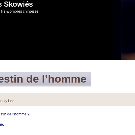
s Skowiés
fils & ombres chinoises
estin de l’homme
Jerzy Lec
estin de l’homme ?
me.