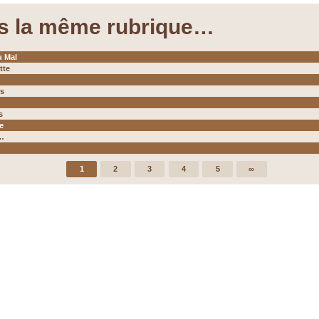
s la même rubrique…
u Mal
tte
s
s
e
…
1
2
3
4
5
∞