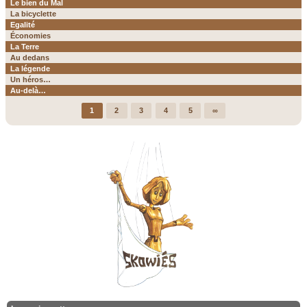
Le bien du Mal
La bicyclette
Egalité
Économies
La Terre
Au dedans
La légende
Un héros…
Au-delà…
1
2
3
4
5
∞