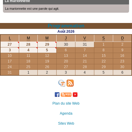
La marionnette
La marionnette est une parole qui agit.
Programmation
Août
2026
L
M
M
J
V
S
D
27
28
29
30
31
1
2
3
4
5
6
7
8
9
10
11
12
13
14
15
16
17
18
19
20
21
22
23
24
25
26
27
28
29
30
31
1
2
3
4
5
6
Plan du site Web
Agenda
Sites Web